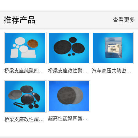
式...
推荐产品
查看更多
氟塑料行业兴氟沙龙...
组织客户体验深州蜜桃采摘...
衡水市委书记新项目开发参观...
桥梁支座纯聚四氟乙烯滑板
桥梁支座改性聚四氟乙烯滑板
汽车高压共轨密封圈
消防小组训练...
衡水安全局长参观...
超高性能聚四氟乙烯滑板
桥梁支座改性超高分子量聚乙烯滑板