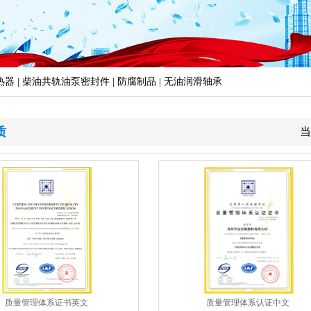
热器 | 柴油共轨油泵密封件 | 防腐制品 | 无油润滑轴承
质
质量管理体系证书英文
质量管理体系认证中文