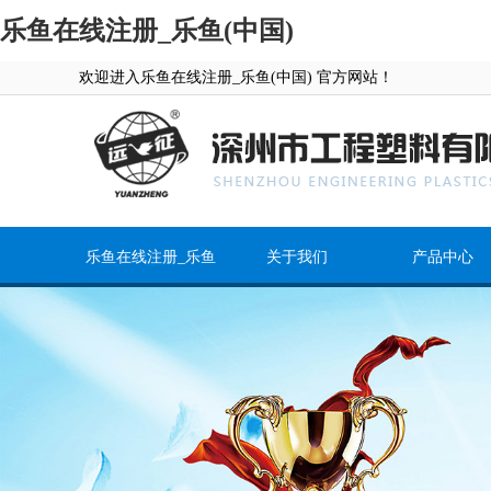
乐鱼在线注册_乐鱼(中国)
欢迎进入乐鱼在线注册_乐鱼(中国) 官方网站！
乐鱼在线注册_乐鱼
关于我们
产品中心
(中国)