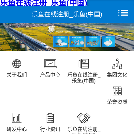
乐鱼在线注册_乐鱼(中国)
乐鱼在线注册_乐鱼(中国)
乐鱼在线注册_乐鱼
(中国)
关于我们
产品中心
远征研发中心
关于我们
产品中心
乐鱼在线注册_
集团文化
乐鱼(中国)
创新能力
集团文化
荣誉资质
荣誉资质
新闻动态
研发中心
行业资讯
乐鱼在线注册_