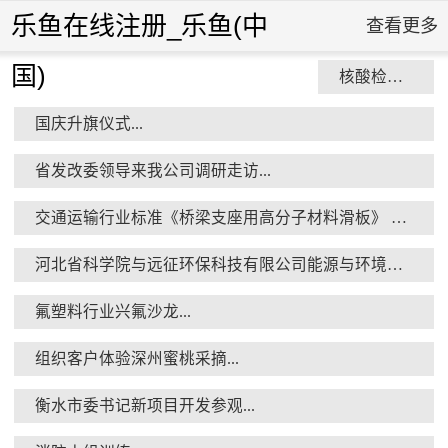
乐鱼在线注册_乐鱼(中
查看更多
国)
核酸检测演练...
国庆升旗仪式...
省发改委领导来我公司调研走访...
交通运输行业标准《桥梁支座用高分子材料滑板》 送审稿审查会在京召开...
河北省科学院与远征环保科技有限公司能源与环境新材料成果转化基地签约暨揭牌仪式...
氟塑料行业兴氟沙龙...
组织客户体验深州蜜桃采摘...
衡水市委书记新项目开发参观...