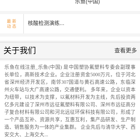
乐鱼(中国)
乐鱼在线注册_乐鱼
(中国)
最 新
核酸检测演练...
动 态
乐鱼在线注册_乐鱼
(中国)
国庆升旗仪式...
关于我们
查看更多
省发改委领导来我公司调研走访...
乐鱼在线注册_乐鱼(中国) 是中国塑协氟塑料专委会副理事
长单位，高新技术企业。企业注册资金5000万元，位于河北
交通运输行业标准《桥梁支座用高分子材料
省深州经济开发区，南邻307国道与黄石高速公路，东临深
州火车站与大广高速公路，交通便利。 多年来，企业以资本
为纽带，以技术为支撑，以氟材料开发为主线，先后投资两
滑板》 送审稿审查会在京召开...
亿多元建设了深州市远征氟塑料有限公司、深州市远征高分
子复合材料有限公司和河北远征环保科技有限公司，形成了
河北省科学院与远征环保科技有限公司能源
一个产品互补、资源共享，互惠互利，集产品研发、生产制
造、销售服务为一体的产业集群。 企业先后与清华大学、西
安交大、上海交大...
与环境新材料成果转化基地签约暨揭牌仪