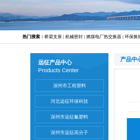
热门搜索：
桥梁支座 | 机械密封 | 燃煤电厂热交换器 | 环保换
产品中
远征产品中心
Products Center
深州市工程塑料
河北远征环保科技
深州市远征氟塑料
深州市远征高分子