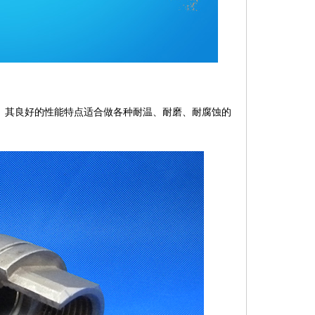
。其良好的性能特点适合做各种耐温、耐磨、耐腐蚀的