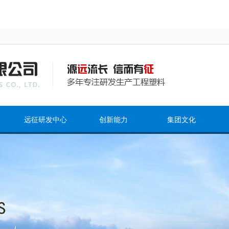
远征研发中心
创新能力
集团文化