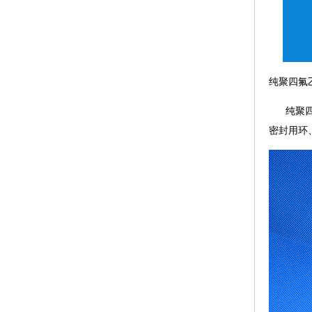
纯聚四氟
纯聚四
密封用环