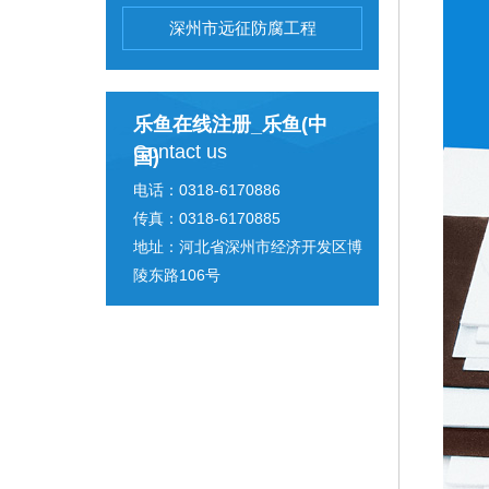
深州市远征防腐工程
乐鱼在线注册_乐鱼(中
Contact us
国)
电话：0318-6170886
传真：0318-6170885
地址：河北省深州市经济开发区博
陵东路106号