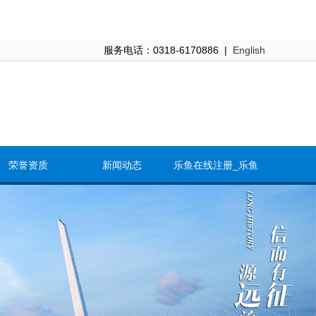
服务电话：0318-6170886 |
English
荣誉资质
新闻动态
乐鱼在线注册_乐鱼
(中国)