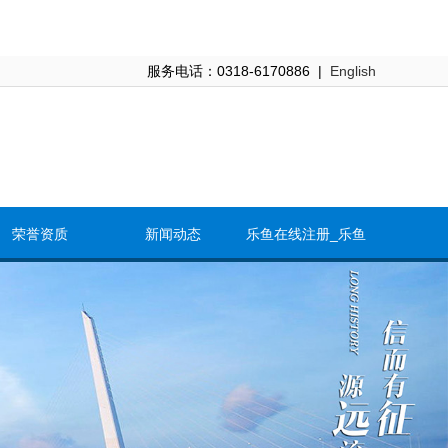
服务电话：0318-6170886 |
English
荣誉资质
新闻动态
乐鱼在线注册_乐鱼
(中国)