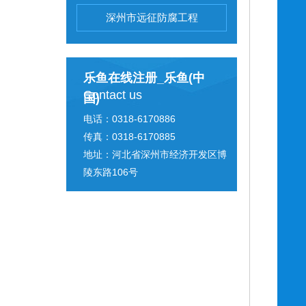
深州市远征防腐工程
乐鱼在线注册_乐鱼(中
Contact us
国)
电话：0318-6170886
传真：0318-6170885
地址：河北省深州市经济开发区博
陵东路106号