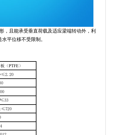
形，且能承受垂直荷载及适应梁端转动外，利
构造水平位移不受限制。