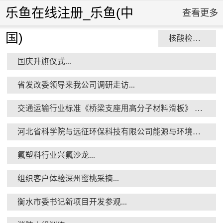
乐鱼在线注册_乐鱼(中
查看更多
国)
核酸检测演练...
国庆升旗仪式...
省发改委领导来我公司调研走访...
交通运输行业标准《桥梁支座用高分子材料滑板》 送审稿审查会在京召开...
河北省科学院与远征环保科技有限公司能源与环境新材料成果转化基地签约暨揭牌仪式...
氟塑料行业兴氟沙龙...
组织客户体验深州蜜桃采摘...
衡水市委书记新项目开发参观...