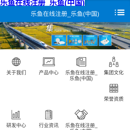
乐鱼在线注册_乐鱼(中国)
乐鱼在线注册_乐鱼(中国)
乐鱼在线注册_乐鱼
(中国)
关于我们
产品中心
远征研发中心
关于我们
产品中心
乐鱼在线注册_
集团文化
乐鱼(中国)
创新能力
集团文化
荣誉资质
荣誉资质
新闻动态
研发中心
行业资讯
乐鱼在线注册_