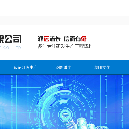
远征研发中心
创新能力
集团文化